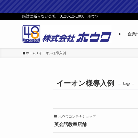
絶対に断らない会社 0120-12-1000 | ホウワ
企業
ホーム
イーオン様導入例
イーオン様導入例
– tag –
ホウワコンテナショップ
英会話教室店舗