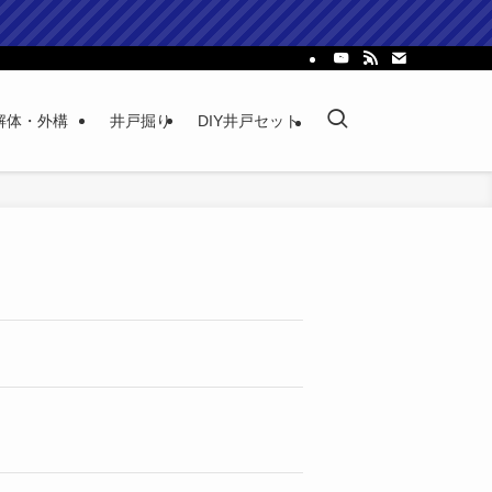
解体・外構
井戸掘り
DIY井戸セット