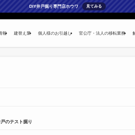
DIY井戸掘り専門店ホウワ
見てみる
情報
建替え業
個人様のお引越し
官公庁・法人の移転業務
井戸のテスト掘り