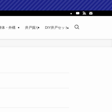
解体・外構
井戸掘り
DIY井戸セット