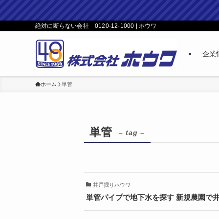
絶対に断らない会社 0120-12-1000 | ホウワ
企業
ホーム
単管
単管
– tag –
井戸掘りホウワ
単管パイプで地下水を探す 新規農園で