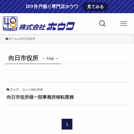
DIY井戸掘り専門店ホウワ
見てみる
ホーム
向日市役所
向日市役所
– tag –
官公庁・法人の移転業務
向日市役所様一部事務所移転業務
1