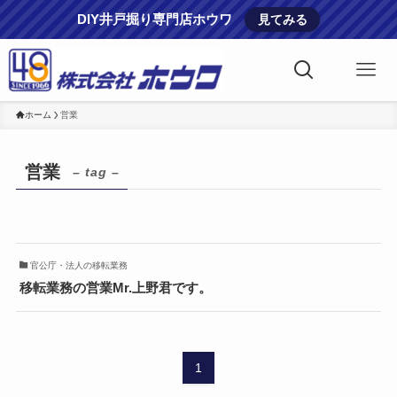
DIY井戸掘り専門店ホウワ
見てみる
ホーム
営業
営業
– tag –
官公庁・法人の移転業務
移転業務の営業Mr.上野君です。
1