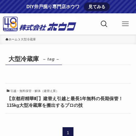
DIY井戸掘り専門店ホウワ
見てみる
ホーム
大型冷蔵庫
大型冷蔵庫
– tag –
引越・無料保管・解体（建替え業）
【京都府精華町】建替え引越と最長1年無料の長期保管！
115kg大型冷蔵庫を搬出するプロの技
1