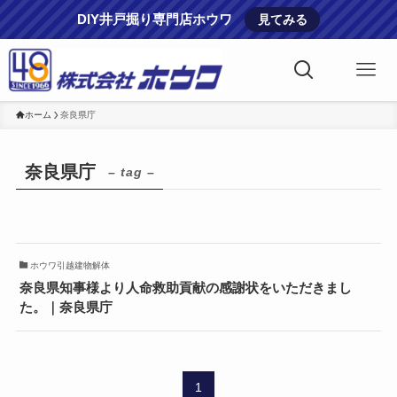
DIY井戸掘り専門店ホウワ
見てみる
ホーム
奈良県庁
奈良県庁
– tag –
ホウワ引越建物解体
奈良県知事様より人命救助貢献の感謝状をいただきまし
た。｜奈良県庁
1