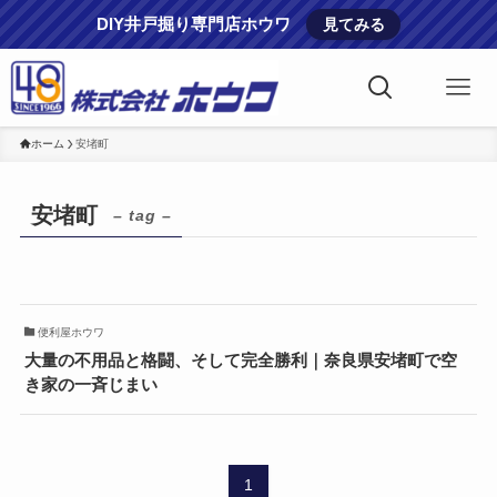
DIY井戸掘り専門店ホウワ
見てみる
ホーム
安堵町
安堵町
– tag –
便利屋ホウワ
大量の不用品と格闘、そして完全勝利｜奈良県安堵町で空
き家の一斉じまい
1