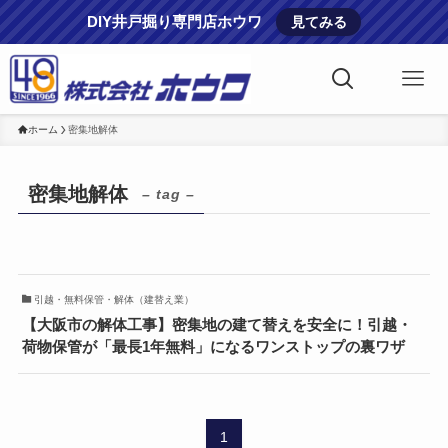
DIY井戸掘り専門店ホウワ
見てみる
ホーム
密集地解体
密集地解体
– tag –
引越・無料保管・解体（建替え業）
【大阪市の解体工事】密集地の建て替えを安全に！引越・
荷物保管が「最長1年無料」になるワンストップの裏ワザ
1