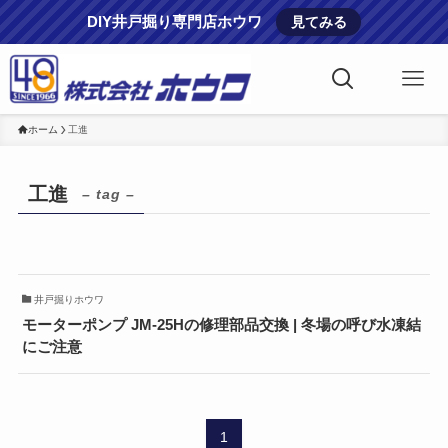
DIY井戸掘り専門店ホウワ
見てみる
ホーム
工進
工進
– tag –
井戸掘りホウワ
モーターポンプ JM-25Hの修理部品交換 | 冬場の呼び水凍結
にご注意
1