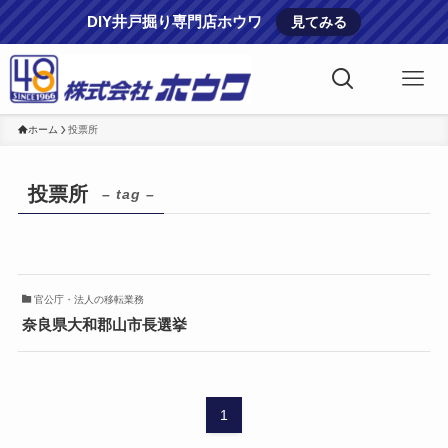
DIY井戸掘り専門店ホウワ
見てみる
ホーム
投票所
投票所
– tag –
官公庁・法人の移転業務
奈良県大和郡山市長選挙
1