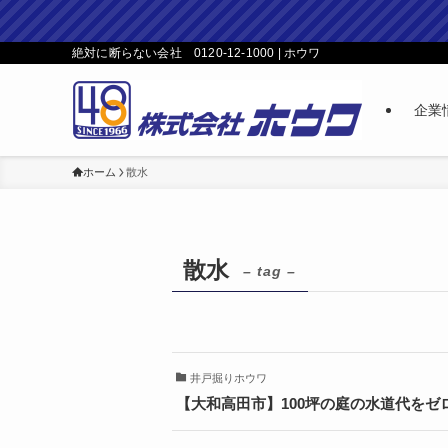
絶対に断らない会社 0120-12-1000 | ホウワ
企業
ホーム
散水
散水
– tag –
井戸掘りホウワ
【大和高田市】100坪の庭の水道代を