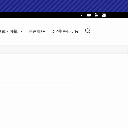
解体・外構
井戸掘り
DIY井戸セット