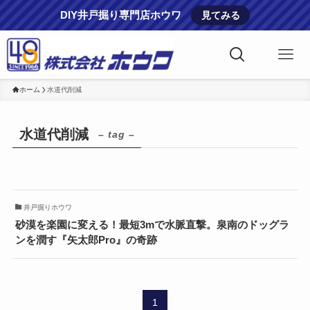
DIY井戸掘り専門店ホウワ
見てみる
ホーム
水道代削減
水道代削減
– tag –
井戸掘りホウワ
砂漠を楽園に変える！最短3mで水脈直撃。泉南のドッグラ
ンを潤す『矢太郎Pro』の奇跡
1