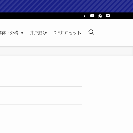
解体・外構
井戸掘り
DIY井戸セット