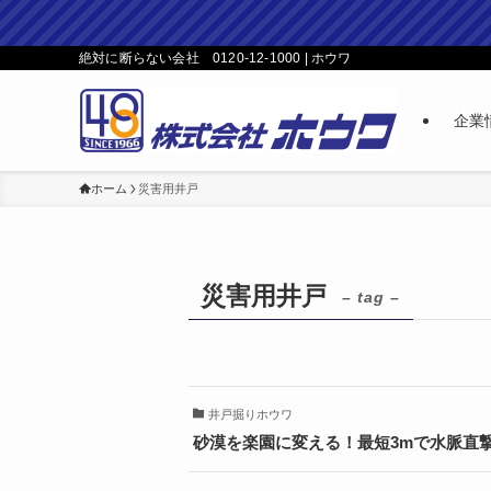
絶対に断らない会社 0120-12-1000 | ホウワ
企業
ホーム
災害用井戸
災害用井戸
– tag –
井戸掘りホウワ
砂漠を楽園に変える！最短3mで水脈直撃