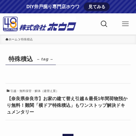
DIY井戸掘り専門店ホウワ
見てみる
ホーム
特殊積込
特殊積込
– tag –
引越・無料保管・解体（建替え業）
【奈良県奈良市】お家の建て替え引越＆最長1年間荷物預か
り無料！難関「横ドア特殊積込」もワンストップ解決ドキ
ュメンタリー