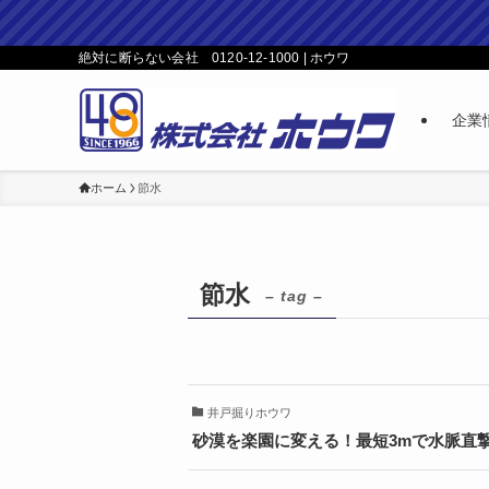
絶対に断らない会社 0120-12-1000 | ホウワ
企業
ホーム
節水
節水
– tag –
井戸掘りホウワ
砂漠を楽園に変える！最短3mで水脈直撃