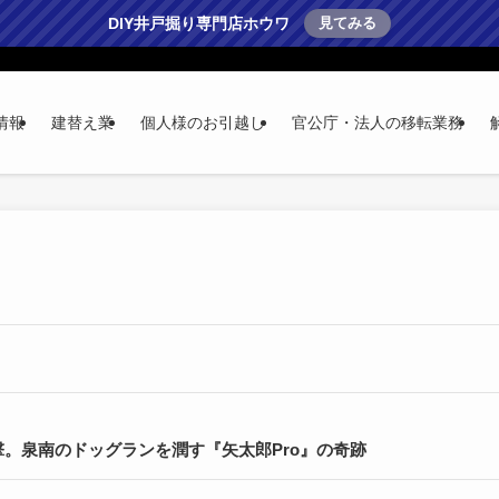
DIY井戸掘り専門店ホウワ
見てみる
情報
建替え業
個人様のお引越し
官公庁・法人の移転業務
。泉南のドッグランを潤す『矢太郎Pro』の奇跡