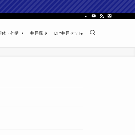
解体・外構
井戸掘り
DIY井戸セット