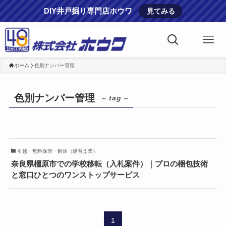
DIY井戸掘り専門店ホウワ
見てみる
ホーム
色別ナンバー管理
色別ナンバー管理
– tag –
引越・無料保管・解体（建替え業）
奈良県橿原市での学校移転（入札案件）｜プロの梱包技術
と窓口ひとつのワンストップサービス
1