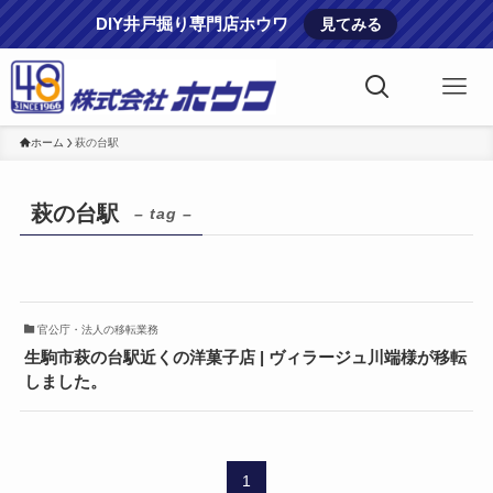
DIY井戸掘り専門店ホウワ
見てみる
ホーム
萩の台駅
萩の台駅
– tag –
官公庁・法人の移転業務
生駒市萩の台駅近くの洋菓子店 | ヴィラージュ川端様が移転
しました。
1