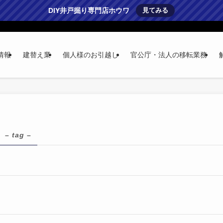
DIY井戸掘り専門店ホウワ
見てみる
情報
建替え業
個人様のお引越し
官公庁・法人の移転業務
– tag –