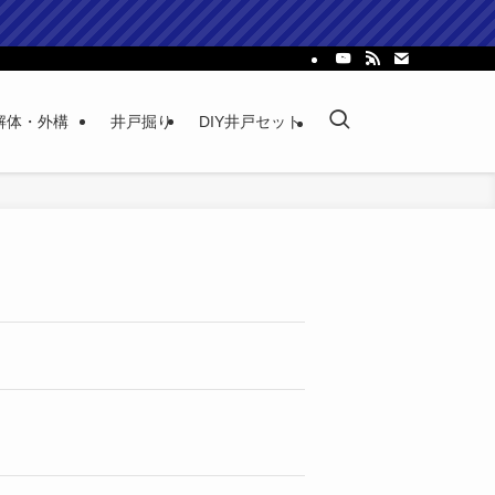
解体・外構
井戸掘り
DIY井戸セット