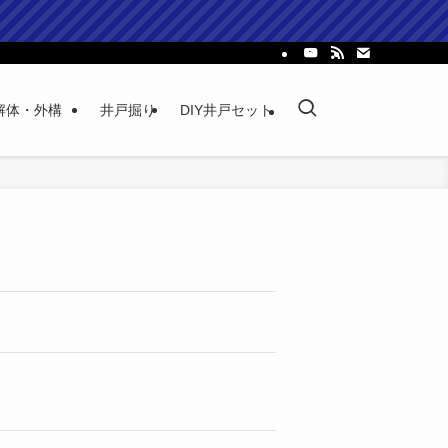
解体・外構
井戸掘り
DIY井戸セット