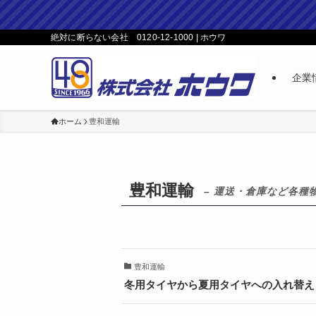
絶対に断らない会社 0120-12-1000 | ホウワ
企業
ホーム
豊和運輸
豊和運輸
– 運送・倉庫など各種
豊和運輸
冬用タイヤから夏用タイヤへの入れ替え 