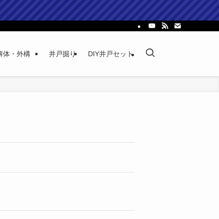
解体・外構
井戸掘り
DIY井戸セット