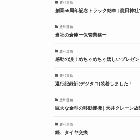
豊和運輸
創業55周年記念トラック納車 | 龍田神
豊和運輸
当社の倉庫ー保管業務ー
豊和運輸
感動の涙！めちゃめちゃ嬉しいプレゼント
豊和運輸
運行記録計(デジタコ)装着しました！
豊和運輸
巨大な金型の移動運搬 | 天井クレーン
豊和運輸
続、タイヤ交換