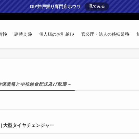
DIY井戸掘り専門店ホウワ
見てみる
情報
建替え業
個人様のお引越し
官公庁・法人の移転業務
物流業務と学校給食配送及び配膳 –
| 大型タイヤチェンジャー