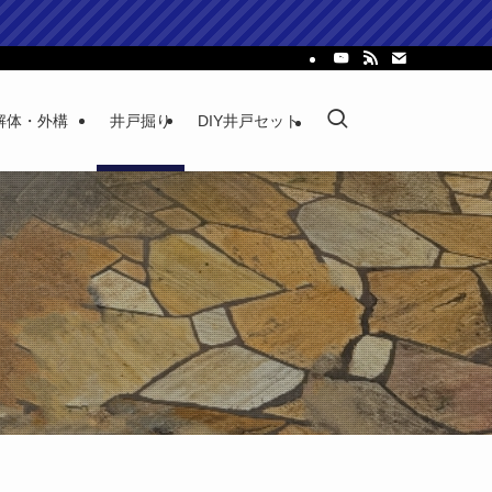
解体・外構
井戸掘り
DIY井戸セット