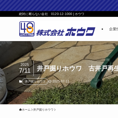
絶対に断らない会社 0120-12-1000 | ホウワ
企業
2025
井戸掘りホウワ 古井戸再
7/11
2025-07-11
井戸掘りホウワ
ホーム
井戸掘りホウワ