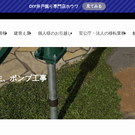
DIY井戸掘り専門店ホウワ
見てみる
情報
建替え業
個人様のお引越し
官公庁・法人の移転業務
生、ポンプ工事