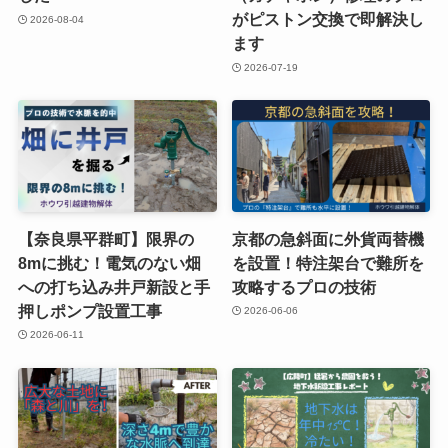
がピストン交換で即解決し
2026-08-04
ます
2026-07-19
【奈良県平群町】限界の
京都の急斜面に外貨両替機
8mに挑む！電気のない畑
を設置！特注架台で難所を
への打ち込み井戸新設と手
攻略するプロの技術
押しポンプ設置工事
2026-06-06
2026-06-11