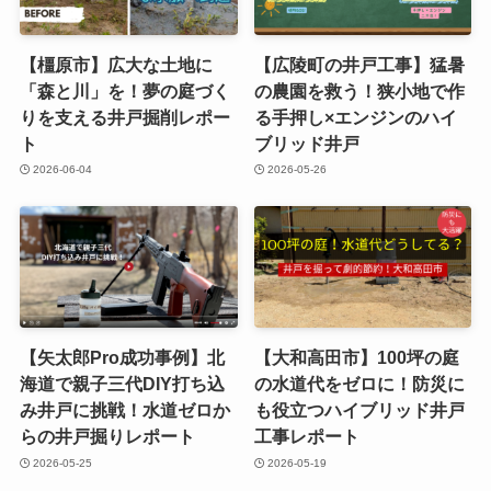
【橿原市】広大な土地に
【広陵町の井戸工事】猛暑
「森と川」を！夢の庭づく
の農園を救う！狭小地で作
りを支える井戸掘削レポー
る手押し×エンジンのハイ
ト
ブリッド井戸
2026-06-04
2026-05-26
【矢太郎Pro成功事例】北
【大和高田市】100坪の庭
海道で親子三代DIY打ち込
の水道代をゼロに！防災に
み井戸に挑戦！水道ゼロか
も役立つハイブリッド井戸
らの井戸掘りレポート
工事レポート
2026-05-25
2026-05-19