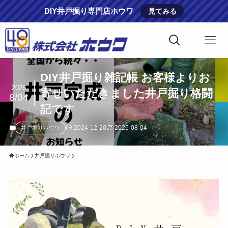
DIY井戸掘り専門店ホウワ
見てみる
DIY井戸掘り雑記帳 お客様よりお
2026
寄せいただきました井戸掘り格闘
8/04
記です
2024-12-20
2026-08-04
井戸掘りホウワ
ホーム
井戸掘りホウワ