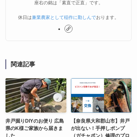
座右の銘は「素直で正直」です。
休日は
兼業農家として稲作に勤しんで
おります。
関連記事
井戸掘りDIYのお便り 広島
【奈良県大和郡山市】井戸
県のK様ご家族から届きま
が出ない！手押しポンプ
した
（ガチャポン）修理のプロ