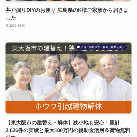
さらに、余ったパイプ2本と矢じりの追加発注で「2本
目」の構想があるとのこと、大変ワクワクいたしま
井戸掘りDIYのお便り 広島県のK様ご家族から届きま
す！ホウワハンマーのコスト回収に向けて、ぜひ挑戦
した
なさってください。
2026-08-04
今後、井戸のお手入れや2本目の掘削計画、ポンプのメ
ンテナンスや配管の拡張などでご不明な点がございま
引越・無料保管・解体（建替え業）
したら、いつでも私、西川までお気軽にご相談くださ
いませ。中村様の安心・安全な井戸づくりを、これか
らも末長く、そして力強くサポートさせていただきま
す！
【東大阪市の建替え・解体】狭小地も安心！累計
2,626件の実績と最大100万円の補助金活用＆荷物無料