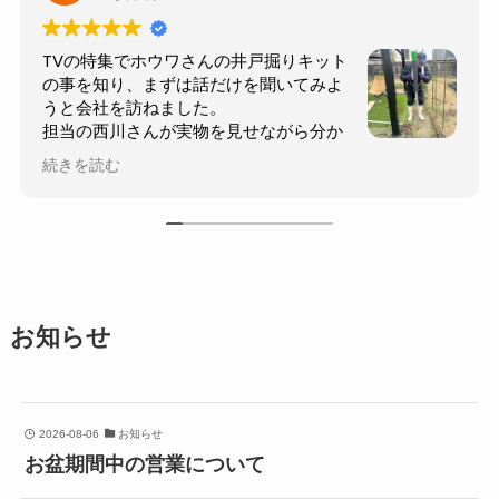
的確な井戸掘りのアドバイスを頂き井戸
を完成する事ができました。有難うござ
いました。
又、高品質な井戸掘りキットにより水が出ない
続きを読む
という最大のリスクを回避する事が出来ました。特に
ホウワハンマーの威力は絶大で、価格は高いけど初心
者には必要な工具です。これがなければ完成はほど遠
かったです。
そして、打込過ぎて水が出なくなるアクシデントが有
りましたが、手ではびくともしないパイプを、車用ジ
ャッキ2個で水平に容易に引き上げることができ、色々
お知らせ
な深度でテストできモチベーションを維持できまし
た。
庭に出来た井戸を末代まで育てていきます。
2026-08-06
お知らせ
パイプが2本余りました。ホウワハンマーのコスト回収
お盆期間中の営業について
の為にも、矢じりを追加発注し2本目を掘りますかな！