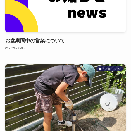
を起こすためです。そこからジャッキで引き上げ、豊
富な水脈（帯水層）のピンポイントな位置へと戻され
た判断は、まさに完璧な地層の分析と的確なリカバリ
ーでした。
【水準による機種選定】
お盆期間中の営業について
引き上げて確保された水位であれば、手押しポンプは
もちろん、一般的な家庭用浅井戸電動ポンプ（吸い上
2026-08-06
げ基準8m以内）も十分に能力を発揮できる大変良好な
水準です。用途に合わせて自由に構築いただけます。
井戸掘りホウワ
【工具案内】
今回大活躍した「ホウワハンマー」に加え、引き抜き
や深度の微調整に「車用ジャッキ」を活用するアイデ
アは、DIYで井戸掘りをされる皆様にとって非常に有益
なレスキュー工具の模範となります。
「庭に出来た井戸を末代まで育てていく」というお言
葉、井戸屋としてこれほど嬉しいことはございませ
ん。