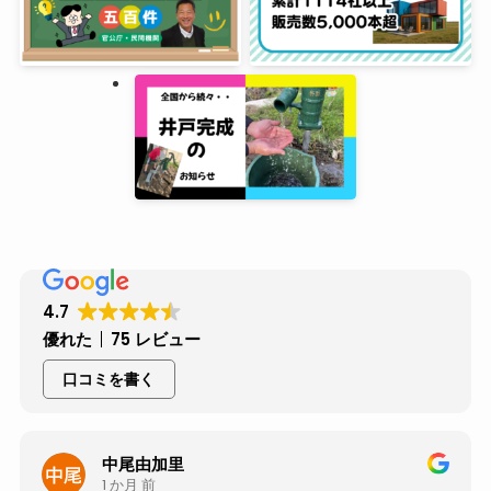
4.7
優れた
75 レビュー
口コミを書く
中村淳史
1 か月 前