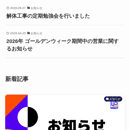
西川さんのアドバイスがあれば安心です！
2026-06-27
お知らせ
オーナーからの返信
解体工事の定期勉強会を行いました
中村 淳史 様
この度は、大変励みになる素晴らしいクチコミをご投
2026-04-25
お知らせ
稿いただき、誠にありがとうございます。無事に井戸
2026年 ゴールデンウィーク期間中の営業に関す
が完成し、少しでもお力になれましたこと、私として
るお知らせ
もこの上ない喜びでございます。
「ホウワハンマー」の威力を実感していただけて大変
光栄です。少々値は張りますが、初心者の方でも確実
かつ安全に打ち込めるよう開発した自信作ですので、
新着記事
必須工具とのお言葉をいただき大変報われる思いで
す。また、打ち込みすぎた際のアクシデントにおきま
しても、車用ジャッキ2個を活用して水平に引き上げら
れた中村様の機転とリカバリー力には改めて感服いた
お知らせ
しました。
【地層の分析について】
打ち込みすぎて水が出なくなる現象は、先端のストレ
ーナーが水を通さない粘土層などに突入して目詰まり