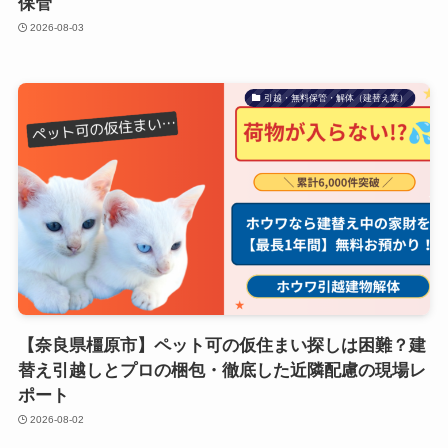
保管
2026-08-03
引越・無料保管・解体（建替え業）
【奈良県橿原市】ペット可の仮住まい探しは困難？建
替え引越しとプロの梱包・徹底した近隣配慮の現場レ
ポート
2026-08-02