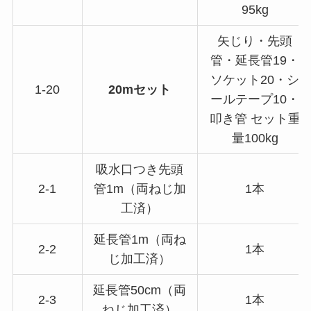
95kg
矢じり・先頭
管・延長管19・
ソケット20・シ
1-20
20mセット
ールテープ10・
叩き管 セット重
量100kg
吸水口つき先頭
2-1
管1m（両ねじ加
1本
工済）
延長管1m（両ね
2-2
1本
じ加工済）
延長管50cm（両
2-3
1本
ねじ加工済）