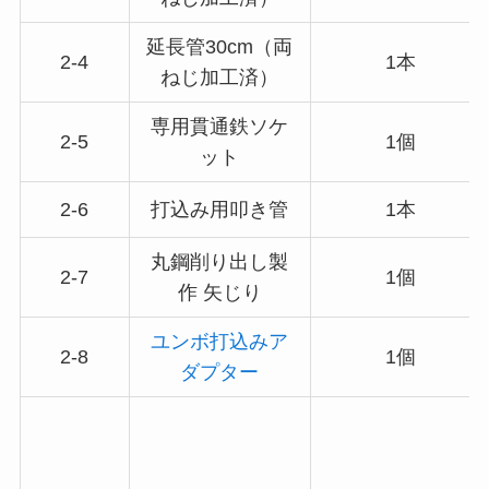
延長管30cm（両
2-4
1本
ねじ加工済）
専用貫通鉄ソケ
2-5
1個
ット
2-6
打込み用叩き管
1本
丸鋼削り出し製
2-7
1個
作 矢じり
ユンボ打込みア
2-8
1個
ダプター