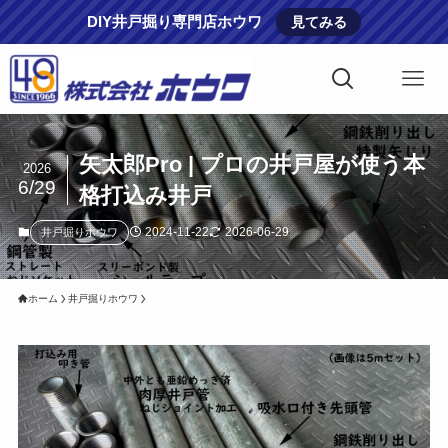
DIY井戸掘り専門店ホウワ
見てみる
矢太郎Pro | プロの井戸屋が使う本
2026
6/29
格打込み井戸
2024-11-22
2026-06-29
井戸掘りホウワ
ホーム
井戸掘りホウワ