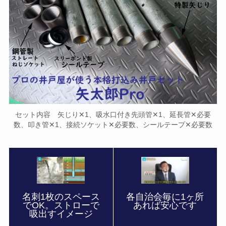
セット内容 矢じり✕1、吸水口付き先頭管✕1、延長管✕必要
数、叩き管✕1、接続ソケット✕必要数、シールテープ✕必要数
名刺1枚のスペース
各自治会毎に1ヶ所
でOK。ストローで
あれば安心です
吸出すイメージ