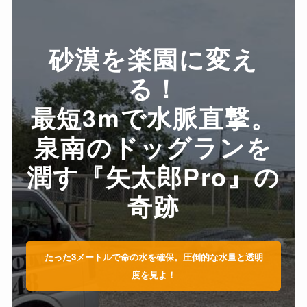
砂漠を楽園に変え
る！
最短3mで水脈直撃。
泉南のドッグランを
潤す『矢太郎Pro』の
奇跡
たった3メートルで命の水を確保。圧倒的な水量と透明
度を見よ！