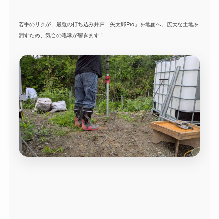
若手のリクが、最強の打ち込み井戸「矢太郎Pro」を地面へ。広大な土地を
潤すため、気合の咆哮が響きます！