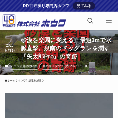
DIY井戸掘り専門店ホウワ
見てみる
砂漠を楽園に変える！最短3mで水
2026
脈直撃。泉南のドッグランを潤す
5/10
『矢太郎Pro』の奇跡
2026-05-10
ホウワ引越建物解体
井戸掘りホウワ
ホーム
ホウワ引越建物解体