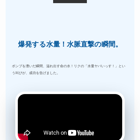
爆発する水量！水脈直撃の瞬間。
ポンプを漕いだ瞬間、溢れ出す命の水！リクの「水量ヤバいっす！」とい
う叫びが、成功を告げました。