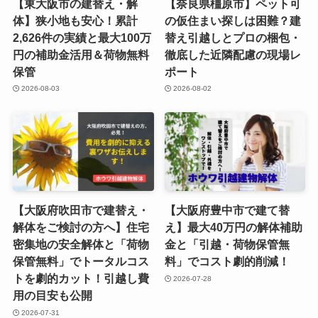
【東大阪市の建替え・解
【奈良県橿原市】ペット可
体】狭小地も安心！累計
の仮住まい探しは困難？建
2,626件の実績と最大100万
替え引越しとプロの梱包・
円の補助金活用＆荷物無料
徹底した近隣配慮の現場レ
保管
ポート
2026-08-03
2026-08-02
【大阪府吹田市で建替え・
【大阪府豊中市で建て替
解体をご検討の方へ】住宅
え】最大40万円の解体補助
密集地の安全解体と「荷物
金と「引越・荷物保管無
保管無料」でトータルコス
料」でコスト劇的削減！
トを劇的カット！引越し費
2026-07-28
用の目安も公開
2026-07-31