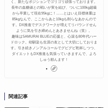
く、新たなポジションでゴリゴリ頑張っております。
長年の血糖値との戦いが実を結び、ついに100kg超級
から卒業して現在95kgに！……とはいえ目標体重は
85kgなんで、ここからあと10kgも削らなあかんので
す。DX推進でデスクワークが増えてリバウンドせん
ように気を引き締めんとあきませんね（笑）。
趣味はSAMURAI BLUEの応援と、心滾る80年代ハー
ドロック。幼馴染も生涯の友として大切にしておりま
す。引き続きノンアルコールでグビグビ乾杯しつつ、
ダイエットもDX推進も気張っていきますんで、よろ
しゅう頼んます！
関連記事