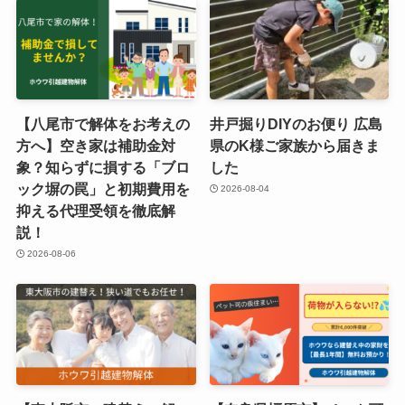
【八尾市で解体をお考えの
井戸掘りDIYのお便り 広島
方へ】空き家は補助金対
県のK様ご家族から届きま
象？知らずに損する「ブロ
した
ック塀の罠」と初期費用を
2026-08-04
抑える代理受領を徹底解
説！
2026-08-06