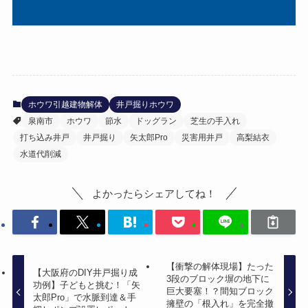
ホウワ引越建物解体
井戸掘りホウワ
泉南市
ホウワ
節水
ドッグラン
芝生の手入れ
打ち込み井戸
井戸掘り
矢太郎Pro
災害用井戸
高梨結衣
水道代削減
よかったらシェアしてね！
【衝撃の解体現場】たった
【大阪府のDIY井戸掘り成
3段のブロック塀の地下に
功例】子どもと挑む！「矢
巨大要塞！？間知ブロック
太郎Pro」で水脈到達＆手
擁壁の「根入れ」を完全撤