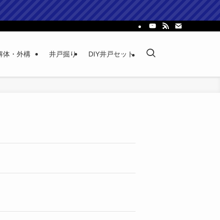
解体・外構
井戸掘り
DIY井戸セット