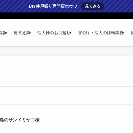
DIY井戸掘り専門店ホウワ
見てみる
情報
建替え業
個人様のお引越し
官公庁・法人の移転業務
島のサンドミヤコ様