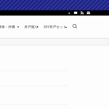
解体・外構
井戸掘り
DIY井戸セット