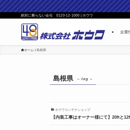
絶対に断らない会社 0120-12-1000 | ホウワ
企業
ホーム
島根県
島根県
– tag –
ホウワコンテナショップ
【内装工事はオーナー様にて】20ftと12