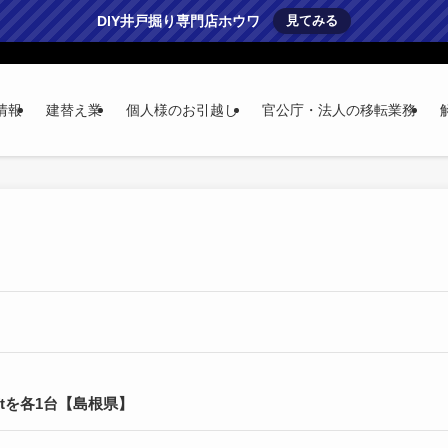
DIY井戸掘り専門店ホウワ
見てみる
情報
建替え業
個人様のお引越し
官公庁・法人の移転業務
ftを各1台【島根県】