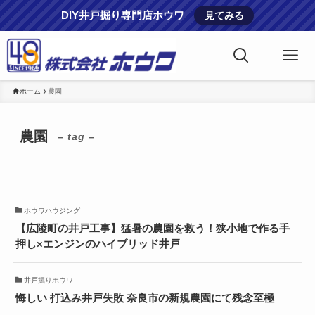
DIY井戸掘り専門店ホウワ
見てみる
ホーム
農園
農園
– tag –
ホウワハウジング
【広陵町の井戸工事】猛暑の農園を救う！狭小地で作る手
押し×エンジンのハイブリッド井戸
井戸掘りホウワ
悔しい 打込み井戸失敗 奈良市の新規農園にて残念至極