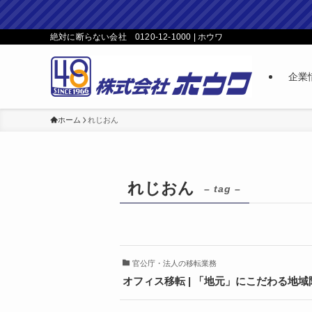
絶対に断らない会社 0120-12-1000 | ホウワ
企業
ホーム
れじおん
れじおん
– tag –
官公庁・法人の移転業務
オフィス移転 | 「地元」にこだわる地域