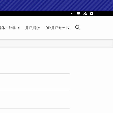
解体・外構
井戸掘り
DIY井戸セット