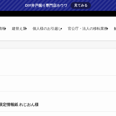
DIY井戸掘り専門店ホウワ
見てみる
情報
建替え業
個人様のお引越し
官公庁・法人の移転業務
限定情報紙 れじおん様