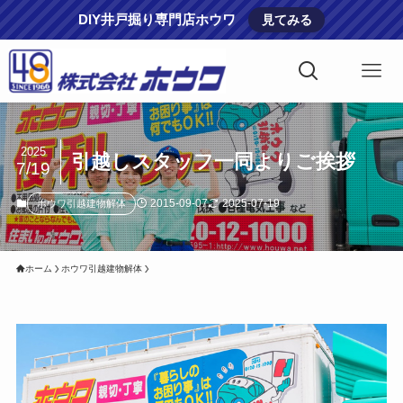
DIY井戸掘り専門店ホウワ
見てみる
2025
引越しスタッフ一同よりご挨拶
7/19
2015-09-07
2025-07-19
ホウワ引越建物解体
ホーム
ホウワ引越建物解体