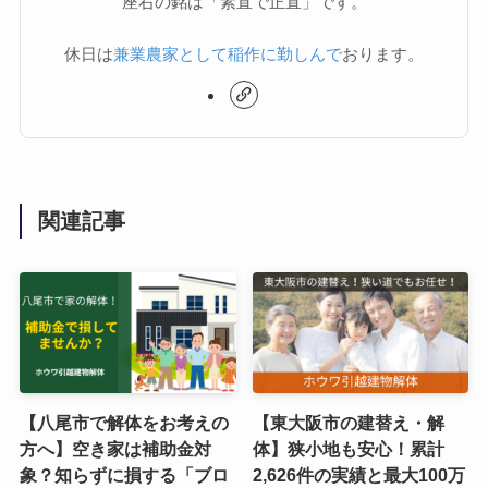
座右の銘は「素直で正直」です。
休日は
兼業農家として稲作に勤しんで
おります。
関連記事
【八尾市で解体をお考えの
【東大阪市の建替え・解
方へ】空き家は補助金対
体】狭小地も安心！累計
象？知らずに損する「ブロ
2,626件の実績と最大100万