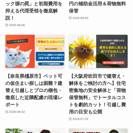
ック塀の罠」と初期費用を
円の補助金活用＆荷物無料
抑える代理受領を徹底解
保管
説！
2026-08-03
2026-08-06
【奈良県橿原市】ペット可
【大阪府吹田市で建替え・
の仮住まい探しは困難？建
解体をご検討の方へ】住宅
替え引越しとプロの梱包・
密集地の安全解体と「荷物
徹底した近隣配慮の現場レ
保管無料」でトータルコス
ポート
トを劇的カット！引越し費
用の目安も公開
2026-08-02
2026-07-31