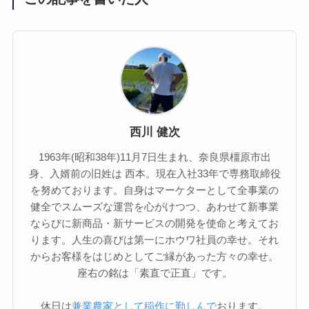
西川 健次
1963年(昭和38年)11月7日生まれ、奈良県橿原市出
身、入婿前の旧姓は 西本。現在入社33年で専務取締役
を努めております。自身はマーケターとして全事業の
健全でスムーズな運営を心がけつつ、あわせて新事業
ならびに新商品・新サービスの開発を使命と考えてお
ります。人生の喜びは第一にホウワ社員の幸せ。それ
からお客様をはじめとしてご縁があった方々の幸せ。
座右の銘は「素直で正直」です。
休日は
兼業農家として稲作に勤しんで
おります。