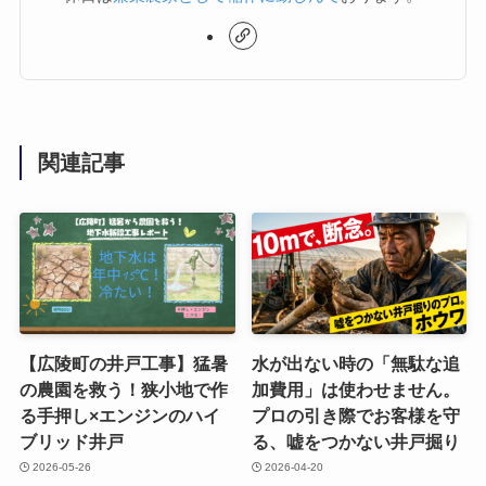
関連記事
【広陵町の井戸工事】猛暑
水が出ない時の「無駄な追
の農園を救う！狭小地で作
加費用」は使わせません。
る手押し×エンジンのハイ
プロの引き際でお客様を守
ブリッド井戸
る、嘘をつかない井戸掘り
2026-05-26
2026-04-20