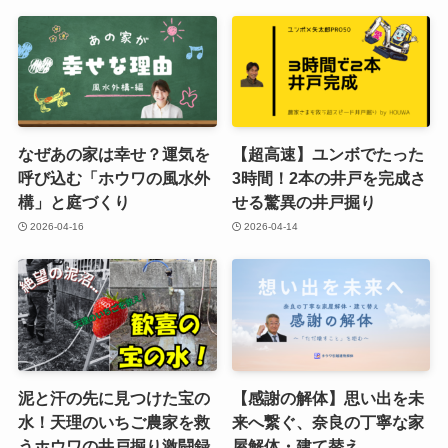
なぜあの家は幸せ？運気を
【超高速】ユンボでたった
呼び込む「ホウワの風水外
3時間！2本の井戸を完成さ
構」と庭づくり
せる驚異の井戸掘り
2026-04-16
2026-04-14
泥と汗の先に見つけた宝の
【感謝の解体】思い出を未
水！天理のいちご農家を救
来へ繋ぐ、奈良の丁寧な家
うホウワの井戸掘り激闘録
屋解体・建て替え