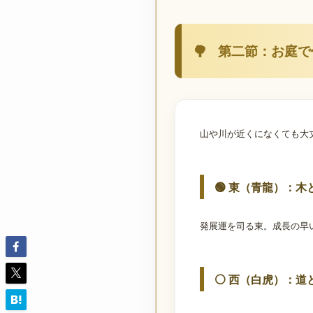
第二節：お庭で
山や川が近くになくても大
🟢 東（青龍）：木
発展運を司る東。成長の早
⚪ 西（白虎）：道