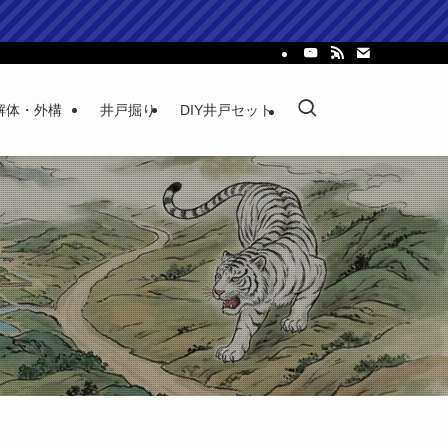
解体・外構
井戸掘り
DIY井戸セット