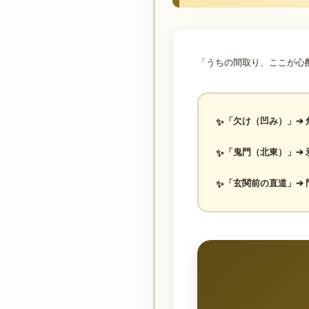
「うちの間取り、ここが心
「欠け（凹み）」
➔
「鬼門（北東）」
➔
「玄関前の直道」
➔