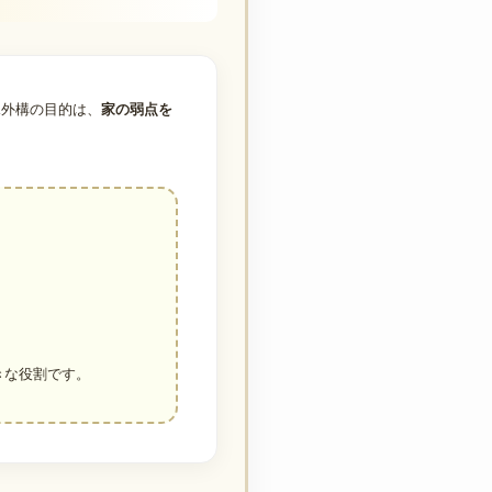
水外構の目的は、
家の弱点を
きな役割です。