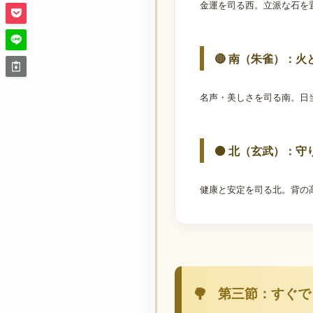
金運を司る西。立派な石を
🔴 南（朱雀）：火
名声・美しさを司る南。日
⚫ 北（玄武）：守
健康と安定を司る北。背の
第三節：すぐで