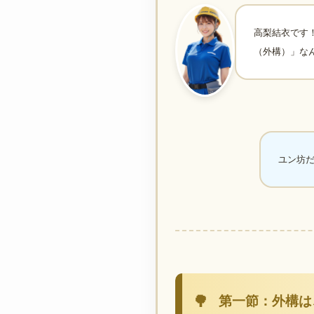
高梨結衣です
（外構）」な
ユン坊
第一節：外構は