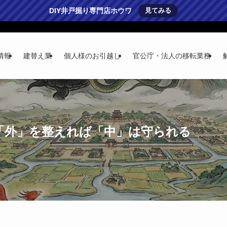
DIY井戸掘り専門店ホウワ
見てみる
情報
建替え業
個人様のお引越し
官公庁・法人の移転業務
「外」を整えれば「中」は守られる