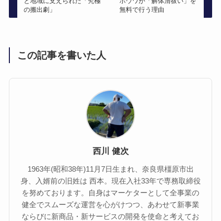
と地域に支えられた「究極
ホウワが「解体清祓い」を
の搬出劇」
無料で行う理由
この記事を書いた人
西川 健次
1963年(昭和38年)11月7日生まれ、奈良県橿原市出
身、入婿前の旧姓は 西本。現在入社33年で専務取締役
を努めております。自身はマーケターとして全事業の
健全でスムーズな運営を心がけつつ、あわせて新事業
ならびに新商品・新サービスの開発を使命と考えてお