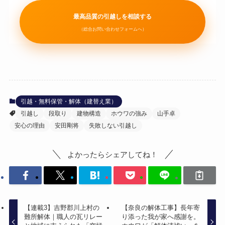
最高品質の引越しを相談する
（総合お問い合わせフォームへ）
引越・無料保管・解体（建替え業）
引越し
段取り
建物構造
ホウワの強み
山手卓
安心の理由
安田剛将
失敗しない引越し
よかったらシェアしてね！
【連載3】吉野郡川上村の
【奈良の解体工事】長年寄
難所解体｜職人の瓦リレー
り添った我が家へ感謝を。