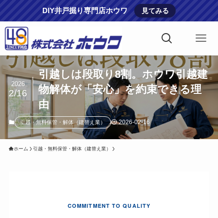
DIY井戸掘り専門店ホウワ
見てみる
引越しは段取り8割。ホウワ引越建
2026
物解体が「安心」を約束できる理
2/16
由
2026-02-16
引越・無料保管・解体（建替え業）
ホーム
引越・無料保管・解体（建替え業）
COMMITMENT TO QUALITY