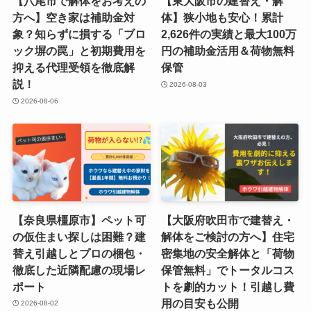
【八尾市で解体をお考えの
【東大阪市の建替え・解
方へ】空き家は補助金対
体】狭小地も安心！累計
象？知らずに損する「ブロ
2,626件の実績と最大100万
ック塀の罠」と初期費用を
円の補助金活用＆荷物無料
抑える代理受領を徹底解
保管
説！
2026-08-03
2026-08-06
【奈良県橿原市】ペット可
【大阪府吹田市で建替え・
の仮住まい探しは困難？建
解体をご検討の方へ】住宅
替え引越しとプロの梱包・
密集地の安全解体と「荷物
徹底した近隣配慮の現場レ
保管無料」でトータルコス
ポート
トを劇的カット！引越し費
用の目安も公開
2026-08-02