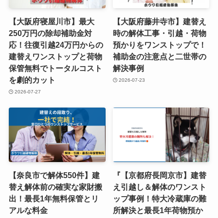
【大阪府寝屋川市】最大
【大阪府藤井寺市】建替え
250万円の除却補助金対
時の解体工事・引越・荷物
応！往復引越24万円からの
預かりをワンストップで！
建替えワンストップと荷物
補助金の注意点と二世帯の
保管無料でトータルコスト
解決事例
を劇的カット
2026-07-23
2026-07-27
【奈良市で解体550件】建
『【京都府長岡京市】建替
替え解体前の確実な家財搬
え引越し＆解体のワンスト
出！最長1年無料保管とリ
ップ事例！特大冷蔵庫の難
アルな料金
所解決と最長1年荷物預か