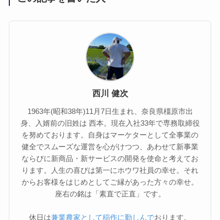
西川 健次
1963年(昭和38年)11月7日生まれ、奈良県橿原市出
身、入婿前の旧姓は 西本。現在入社33年で専務取締役
を努めております。自身はマーケターとして全事業の
健全でスムーズな運営を心がけつつ、あわせて新事業
ならびに新商品・新サービスの開発を使命と考えてお
ります。人生の喜びは第一にホウワ社員の幸せ。それ
からお客様をはじめとしてご縁があった方々の幸せ。
座右の銘は「素直で正直」です。
休日は
兼業農家として稲作に勤しんで
おります。