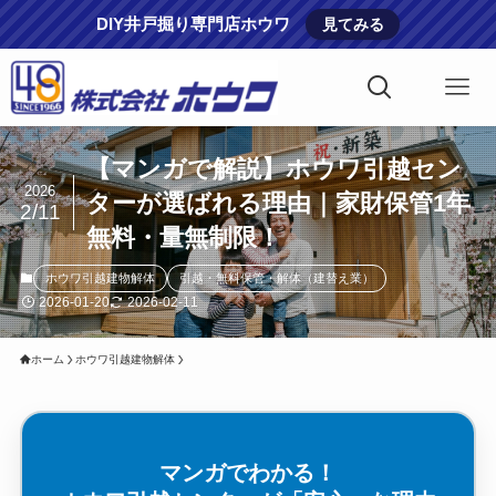
DIY井戸掘り専門店ホウワ
見てみる
【マンガで解説】ホウワ引越セン
2026
ターが選ばれる理由｜家財保管1年
2/11
無料・量無制限！
ホウワ引越建物解体
引越・無料保管・解体（建替え業）
2026-01-20
2026-02-11
ホーム
ホウワ引越建物解体
マンガでわかる！