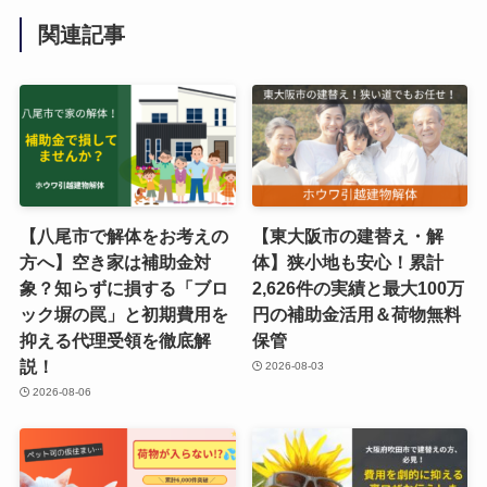
関連記事
【八尾市で解体をお考えの
【東大阪市の建替え・解
方へ】空き家は補助金対
体】狭小地も安心！累計
象？知らずに損する「ブロ
2,626件の実績と最大100万
ック塀の罠」と初期費用を
円の補助金活用＆荷物無料
抑える代理受領を徹底解
保管
説！
2026-08-03
2026-08-06