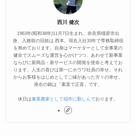
西川 健次
1963年(昭和38年)11月7日生まれ、奈良県橿原市出
身、入婿前の旧姓は 西本。現在入社33年で専務取締役
を努めております。自身はマーケターとして全事業の
健全でスムーズな運営を心がけつつ、あわせて新事業
ならびに新商品・新サービスの開発を使命と考えてお
ります。人生の喜びは第一にホウワ社員の幸せ。それ
からお客様をはじめとしてご縁があった方々の幸せ。
座右の銘は「素直で正直」です。
休日は
兼業農家として稲作に勤しんで
おります。