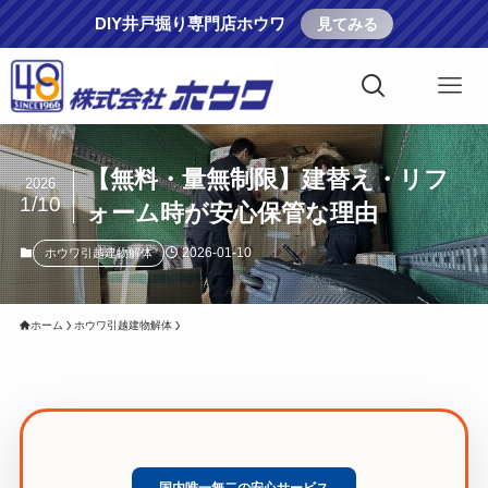
DIY井戸掘り専門店ホウワ
見てみる
【無料・量無制限】建替え・リフ
2026
1/10
ォーム時が安心保管な理由
2026-01-10
ホウワ引越建物解体
ホーム
ホウワ引越建物解体
国内唯一無二の安心サービス