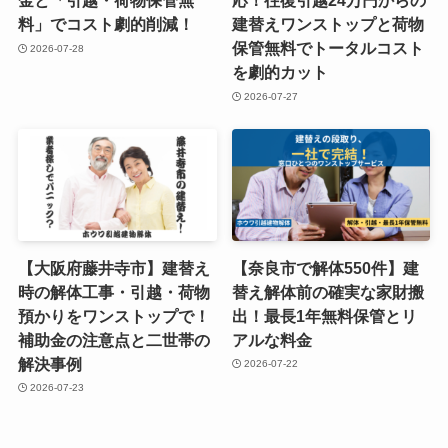
金と「引越・荷物保管無
応！往復引越24万円からの
料」でコスト劇的削減！
建替えワンストップと荷物
保管無料でトータルコスト
2026-07-28
を劇的カット
2026-07-27
【大阪府藤井寺市】建替え
【奈良市で解体550件】建
時の解体工事・引越・荷物
替え解体前の確実な家財搬
預かりをワンストップで！
出！最長1年無料保管とリ
補助金の注意点と二世帯の
アルな料金
解決事例
2026-07-22
2026-07-23