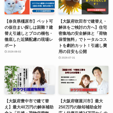
【奈良県橿原市】ペット可
【大阪府吹田市で建替え・
の仮住まい探しは困難？建
解体をご検討の方へ】住宅
替え引越しとプロの梱包・
密集地の安全解体と「荷物
徹底した近隣配慮の現場レ
保管無料」でトータルコス
ポート
トを劇的カット！引越し費
用の目安も公開
2026-08-02
2026-07-31
【大阪府豊中市で建て替
【大阪府寝屋川市】最大
え】最大40万円の解体補助
250万円の除却補助金対