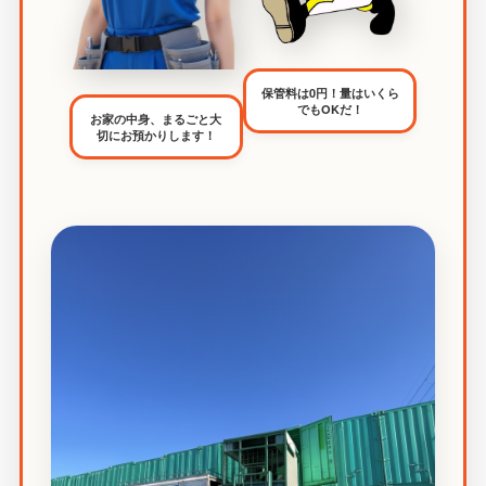
保管料は0円！量はいくら
でもOKだ！
お家の中身、まるごと大
切にお預かりします！