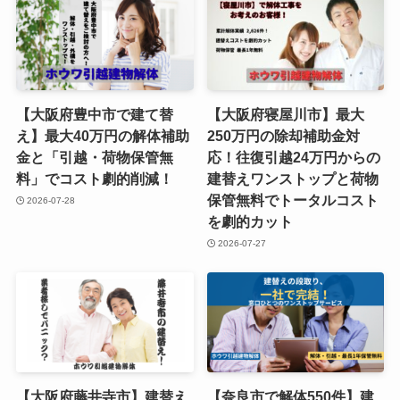
【大阪府豊中市で建て替
【大阪府寝屋川市】最大
え】最大40万円の解体補助
250万円の除却補助金対
金と「引越・荷物保管無
応！往復引越24万円からの
料」でコスト劇的削減！
建替えワンストップと荷物
保管無料でトータルコスト
2026-07-28
を劇的カット
2026-07-27
【大阪府藤井寺市】建替え
【奈良市で解体550件】建