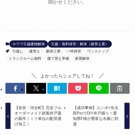
聞かせください。
ホウワ引越建物解体
引越・無料保管・解体（建替え業）
引越し
建替え
解体工事
一時保管
ワンストップ
トランクルーム無料
建て替え準備
家屋解体
よかったらシェアしてね！
【奈良・河合町】完全フル
【成功事例】ユンボ×矢太
オーダーメイド鉄製井戸蓋
郎ProでDIY井戸掘り！愛
の製作｜ミリ単位の配管逃
知県F様が豊富な水脈に到
げ加工！
達