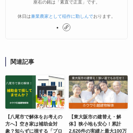
座右の銘は「素直で正直」です。
休日は
兼業農家として稲作に勤しんで
おります。
関連記事
【八尾市で解体をお考えの
【東大阪市の建替え・解
方へ】空き家は補助金対
体】狭小地も安心！累計
象？知らずに損する「ブロ
2,626件の実績と最大100万