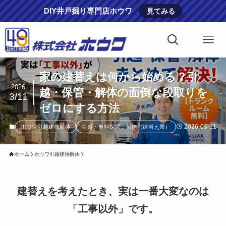
DIY井戸掘り専門店ホウワ
見てみる
家の建替えは何から始める？引
2026
越・保管・解体の面倒な段取りを
3/11
ゼロにする方法
2026-03-11
ホウワ引越建物解体
引越・無料保管・解体（建替え業）
ホーム
ホウワ引越建物解体
建替えを考えたとき、実は一番大変なのは
「工事以外」です。