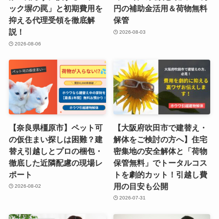
ック塀の罠」と初期費用を
円の補助金活用＆荷物無料
抑える代理受領を徹底解
保管
説！
2026-08-03
2026-08-06
【奈良県橿原市】ペット可
【大阪府吹田市で建替え・
の仮住まい探しは困難？建
解体をご検討の方へ】住宅
替え引越しとプロの梱包・
密集地の安全解体と「荷物
徹底した近隣配慮の現場レ
保管無料」でトータルコス
ポート
トを劇的カット！引越し費
用の目安も公開
2026-08-02
2026-07-31