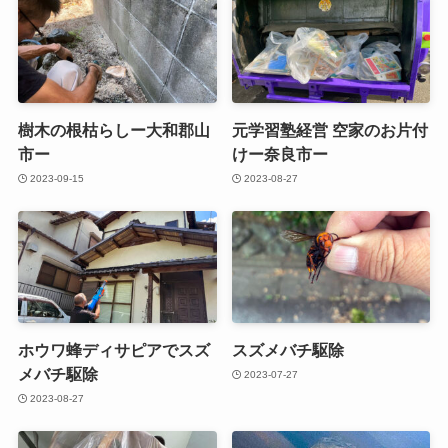
樹木の根枯らしー大和郡山
元学習塾経営 空家のお片付
市ー
けー奈良市ー
2023-09-15
2023-08-27
ホウワ蜂ディサピアでスズ
スズメバチ駆除
メバチ駆除
2023-07-27
2023-08-27