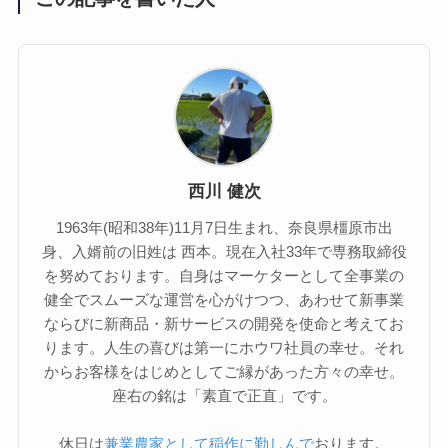
西川 健次
1963年(昭和38年)11月7日生まれ、奈良県橿原市出
身、入婿前の旧姓は 西本。現在入社33年で専務取締役
を努めております。自身はマーケターとして全事業の
健全でスムーズな運営を心がけつつ、あわせて新事業
ならびに新商品・新サービスの開発を使命と考えてお
ります。人生の喜びは第一にホウワ社員の幸せ。それ
からお客様をはじめとしてご縁があった方々の幸せ。
座右の銘は「素直で正直」です。
休日は
兼業農家として稲作に勤しんで
おります。