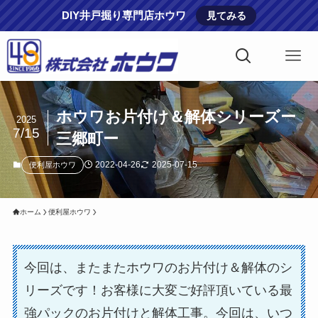
DIY井戸掘り専門店ホウワ
見てみる
ホウワお片付け＆解体シリーズー
2025
7/15
三郷町ー
2022-04-26
2025-07-15
便利屋ホウワ
ホーム
便利屋ホウワ
今回は、またまたホウワのお片付け＆解体のシ
リーズです！お客様に大変ご好評頂いている最
強パックのお片付けと解体工事。今回は、いつ