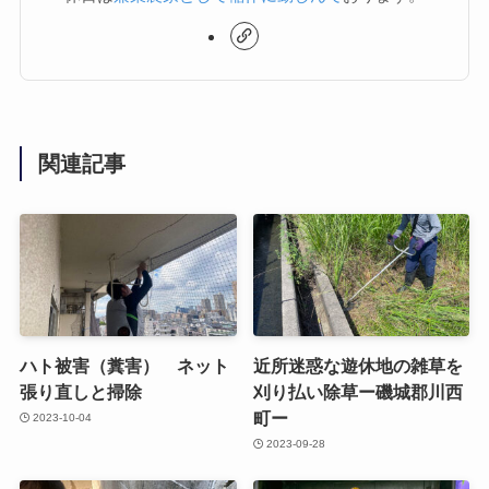
関連記事
ハト被害（糞害） ネット
近所迷惑な遊休地の雑草を
張り直しと掃除
刈り払い除草ー磯城郡川西
町ー
2023-10-04
2023-09-28