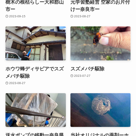
樹木の根枯らしー大和郡山
元学習塾経営 空家のお片付
市ー
けー奈良市ー
2023-09-15
2023-08-27
ホウワ蜂ディサピアでスズ
スズメバチ駆除
メバチ駆除
2023-07-27
2023-08-27
送水ポンプの移動ー奈良県
当社オリジナルの薬剤ーホ