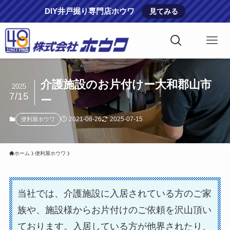
DIY井戸掘り専門店ホウワ
見てみる
介護施設のお片付けー大和郡山市
2025
7/15
ー
2021-08-26
2025-07-15
便利屋ホウワ
ホーム
便利屋ホウワ
当社では、介護施設に入居されている方のご家
族や、施設様からお片付けのご依頼を沢山頂い
ております。入居している方が他界されたり、