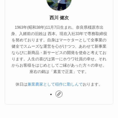
西川 健次
1963年(昭和38年)11月7日生まれ、奈良県橿原市出
身、入婿前の旧姓は 西本。現在入社33年で専務取締役
を努めております。自身はマーケターとして全事業の
健全でスムーズな運営を心がけつつ、あわせて新事業
ならびに新商品・新サービスの開発を使命と考えてお
ります。人生の喜びは第一にホウワ社員の幸せ。それ
からお客様をはじめとしてご縁があった方々の幸せ。
座右の銘は「素直で正直」です。
休日は
兼業農家として稲作に勤しんで
おります。