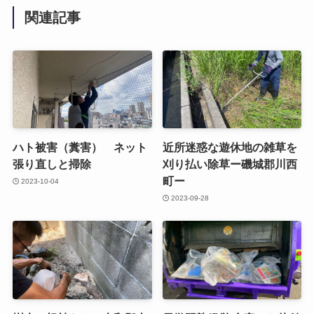
関連記事
ハト被害（糞害） ネット
近所迷惑な遊休地の雑草を
張り直しと掃除
刈り払い除草ー磯城郡川西
町ー
2023-10-04
2023-09-28