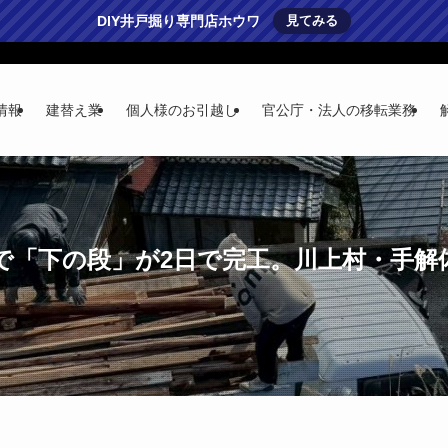
DIY井戸掘り専門店ホウワ
見てみる
情報
建替え業
個人様のお引越し
官公庁・法人の移転業務
「下の段」が2日で完工。川上村・手解体