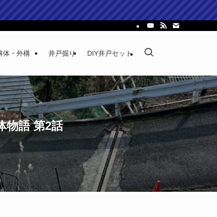
解体・外構
井戸掘り
DIY井戸セット
物語 第2話