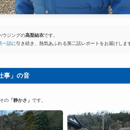
ハウジングの
高梨結衣
です。
第一話
に引き続き、熱気あふれる第二話レポートをお届けしま
仕事」の音
その
「静かさ」
です。