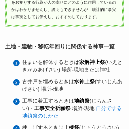
をお祀りする行為が人の幸せにどのように作用しているの
かはわかりませんし、説明もできませんが、統計的に事実
は事実としてお伝えし、おすすめしております。
土地・建物・移転年回りに関係する神事一覧
住まいを解体するときは
家解神上祭
(いえと
きかみあげさい) 場所-現地または神社
古井戸を埋めるときは
水神上祭
(すいじんあ
げさい) 場所-現地
工事に着工するときは
地鎮祭
(じちんさ
い)・
工事安全祈願祭
場所-現地
自分でする
地鎮祭のしかた
棟上げするときは
上棟祭
(じょうとうさい)