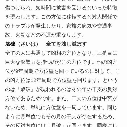
傷つけられ、短時間に被害を受けるといった特徴
を現わします。この方位に移転すると対人関係で
のトラブルが発生したり、家族の病気や交通事
故、火災などの不運が重なります。
歳破
（さいは） 全てを壊し滅ぼす
全ての人に共通して凶相の方位となり、三番目に
巨大な影響力を持つのがこの方位です。他の凶方
位が9年周期で方位盤を回っているのに対して、こ
の凶方位は12年周期で方位盤を回ります。という
のは「歳破」が現われるのはその年の干支の反対
方位であるためです。また、干支の方位は中宮が
ないため、単純に方位盤を一周しています。同じ
ように月単位でもその月の干支が存在するため、
その反対方位には「月破」が回ります。同様にし