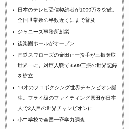
日本のテレビ受信契約者が1000万を突破。
全国世帯数の半数近くにまで普及
ジャニーズ事務所創業
後楽園ホールがオープン
国鉄スワローズの金田正一投手が三振奪取
世界一に。対巨人戦で3509三振の世界記録
を樹立
19才のプロボクシング世界チャンピオン誕
生。フライ級のファイティング原田が日本
人で2人目の世界チャンピオンに
小中学校で全国一斉学力調査