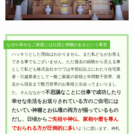
なぜか幸せなご家庭には仏壇と神棚があるという事実
ハッキリとした理由はわかりません。また私どもがお答え
できる事でもございません。ただ過去の経験から言える事
として私ども株式会社ホウワは半世紀以上にわたり住宅業
者・引越業者として一般ご家庭の皆様と年間数千世帯、過
去から現在まで数万世帯のお客様と出会ってまいりまし
不思議なことに仕事で成功したり
た。そんななかで
幸せな生活をお送りされている方のご自宅には
たいてい神棚とお仏壇の両方が揃っているもの
だし、日頃から
ご先祖や神仏、家相や暦を尊ん
でおられる方が圧倒的に多い
ように思います。神札