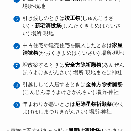
場所-現地
引き渡しのときは
竣工祭
(しゅんこうさ
い)・
新宅清祓祭
(しんたくきよめはらいさ
い) 場所-現地
中古住宅や建売住宅を購入したときは
家屋
清祓祭
(かおくきよめはらいさい) 場所-現地
増改築するときは
安全方除祈願祭
(あんぜん
ほうよけきがんさい) 場所-現地または神社
引越しして入居するときは
金神方除祈願祭
(こんじんほうよけきがんさい) 場所-神社
年まわりが悪いときは
厄除星祭祈願祭
(やく
よけほしまつりきがんさい) 場所-神社
・家族に不幸があった時は
忌明け清祓祭
(いみあけ