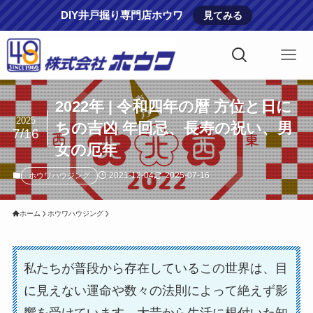
DIY井戸掘り専門店ホウワ
見てみる
2022年 | 令和四年の暦 方位と日に
2025
ちの吉凶 年回忌、長寿の祝い、男
7/16
女の厄年
2021-12-04
2025-07-16
ホウワハウジング
ホーム
ホウワハウジング
私たちが普段から存在しているこの世界は、目
に見えない運命や数々の法則によって絶えず影