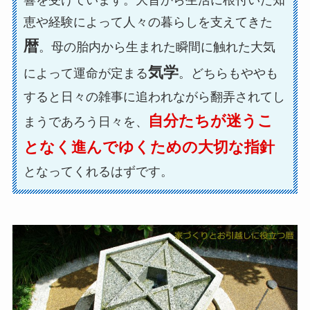
響を受けています。大昔から生活に根付いた知
恵や経験によって人々の暮らしを支えてきた
暦
。母の胎内から生まれた瞬間に触れた大気
気学
によって運命が定まる
。どちらもややも
すると日々の雑事に追われながら翻弄されてし
自分たちが迷うこ
まうであろう日々を、
となく進んでゆくための大切な指針
となってくれるはずです。