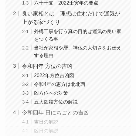
六十干支 2022壬寅年の要点
良い家相とは 理想は住むだけで運気が
上がる家づくり
外構工事を行う真の目的は運気の良い家
をつくる事
当社が家相や暦、神仏の大切さをお伝え
する理由
令和四年 方位の吉凶
2022年方位吉凶図
令和4年の恵方は北北西
凶方位への対策
五大凶殺方位の解説
令和四年 日にちごとの吉凶
吉日の解説
凶日の解説