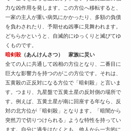
力な凶作用を発します。この方位へ移転すると、
一家の主人が重い病気にかかったり、多額の負債
を負わされたり、予期せぬ凶事に見舞われます。
どちらかというと、自滅的にゆっくりと滅びてゆ
くものです。
暗剣殺
（あんけんさつ） 家族に災い
全ての人に共通して凶相の方位となり、二番目に
巨大な影響力を持つのがこの方位です。それは、
五黄殺の正反対になる方位で「暗剣殺」と言いま
す。つまり、九星盤で五黄土星の反対側の場所で
す。例えば、五黄土星が南に回座する年なら、反
対の北方位が「暗剣殺」となります。「暗闇から
突然刀で切りつけられる」ような特性を持ってい
ます。自分に過失はなくとも、他人から一方的に