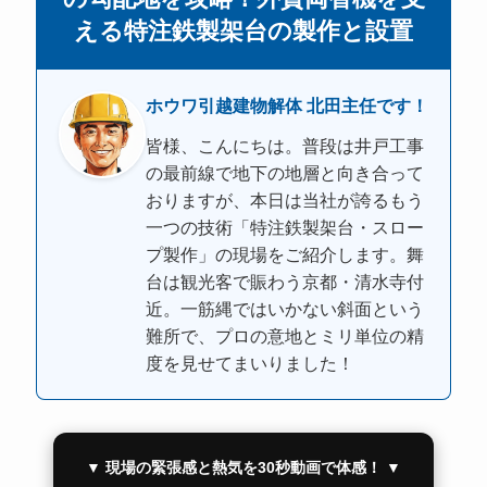
える特注鉄製架台の製作と設置
ホウワ引越建物解体 北田主任です！
皆様、こんにちは。普段は井戸工事
の最前線で地下の地層と向き合って
おりますが、本日は当社が誇るもう
一つの技術「特注鉄製架台・スロー
プ製作」の現場をご紹介します。舞
台は観光客で賑わう京都・清水寺付
近。一筋縄ではいかない斜面という
難所で、プロの意地とミリ単位の精
度を見せてまいりました！
▼ 現場の緊張感と熱気を30秒動画で体感！ ▼