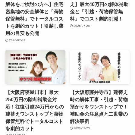
解体をご検討の方へ】住宅
え】最大40万円の解体補助
密集地の安全解体と「荷物
金と「引越・荷物保管無
保管無料」でトータルコス
料」でコスト劇的削減！
トを劇的カット！引越し費
2026-07-28
用の目安も公開
2026-07-31
【大阪府寝屋川市】最大
【大阪府藤井寺市】建替え
250万円の除却補助金対
時の解体工事・引越・荷物
応！往復引越24万円からの
預かりをワンストップで！
建替えワンストップと荷物
補助金の注意点と二世帯の
保管無料でトータルコスト
解決事例
を劇的カット
2026-07-23