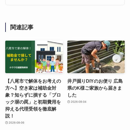
関連記事
【八尾市で解体をお考えの
井戸掘りDIYのお便り 広島
方へ】空き家は補助金対
県のK様ご家族から届きま
象？知らずに損する「ブロ
した
ック塀の罠」と初期費用を
2026-08-04
抑える代理受領を徹底解
説！
2026-08-06