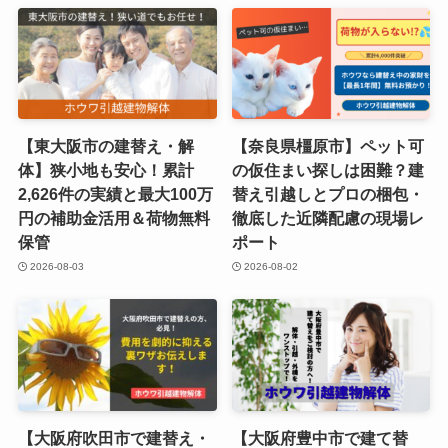
【東大阪市の建替え・解
【奈良県橿原市】ペット可
体】狭小地も安心！累計
の仮住まい探しは困難？建
2,626件の実績と最大100万
替え引越しとプロの梱包・
円の補助金活用＆荷物無料
徹底した近隣配慮の現場レ
保管
ポート
2026-08-03
2026-08-02
【大阪府吹田市で建替え・
【大阪府豊中市で建て替