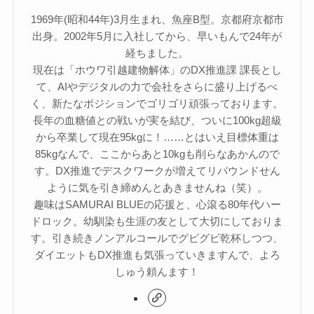
1969年(昭和44年)3月生まれ、魚座B型。京都府京都市
出身。2002年5月に入社してから、早いもんで24年が
経ちました。
現在は「ホウワ引越建物解体」のDX推進課 課長とし
て、AIやデジタルの力で会社をさらに盛り上げるべ
く、新たなポジションでゴリゴリ頑張っております。
長年の血糖値との戦いが実を結び、ついに100kg超級
から卒業して現在95kgに！……とはいえ目標体重は
85kgなんで、ここからあと10kgも削らなあかんので
す。DX推進でデスクワークが増えてリバウンドせん
ように気を引き締めんとあきませんね（笑）。
趣味はSAMURAI BLUEの応援と、心滾る80年代ハー
ドロック。幼馴染も生涯の友として大切にしておりま
す。引き続きノンアルコールでグビグビ乾杯しつつ、
ダイエットもDX推進も気張っていきますんで、よろ
しゅう頼んます！