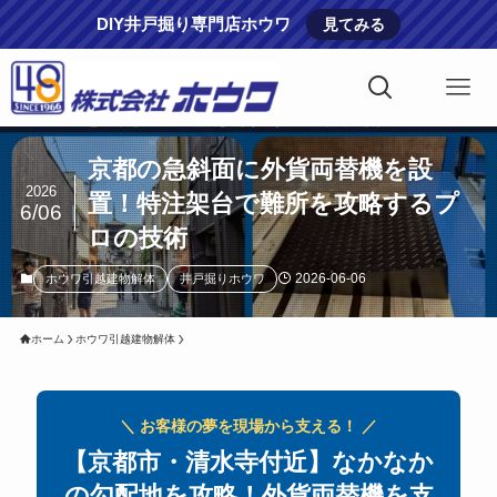
DIY井戸掘り専門店ホウワ
見てみる
京都の急斜面に外貨両替機を設
2026
置！特注架台で難所を攻略するプ
6/06
ロの技術
2026-06-06
ホウワ引越建物解体
井戸掘りホウワ
ホーム
ホウワ引越建物解体
＼ お客様の夢を現場から支える！ ／
【京都市・清水寺付近】なかなか
の勾配地を攻略！外貨両替機を支