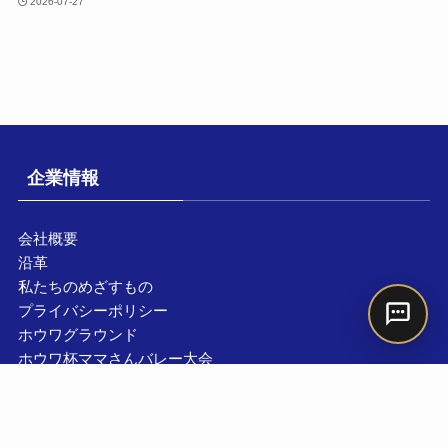
2026-07-27
企業情報
会社概要
沿革
私たちのめざすもの
プライバシーポリシー
ホウワグラウンド
ホウワ杯ママさんバレー大会
ジュニアスポーツ
なら子育て応援団
メニュー
ホーム
電話
お問合わせ
防災コンテナ誕生秘話