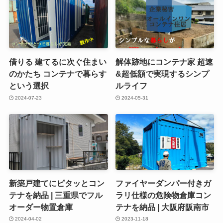
借りる 建てるに次ぐ住まい
解体跡地にコンテナ家 超速
のかたち コンテナで暮らす
&超低額で実現するシンプ
という選択
ルライフ
2024-07-23
2024-05-31
新築戸建てにピタッとコン
ファイヤーダンパー付きガ
テナを納品 | 三重県でフル
ラリ仕様の危険物倉庫コン
オーダー物置倉庫
テナを納品 | 大阪府阪南市
2024-04-02
2023-11-18