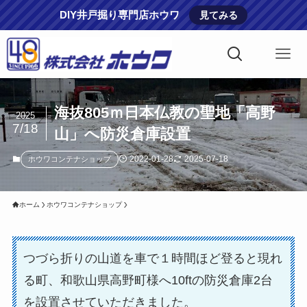
DIY井戸掘り専門店ホウワ
見てみる
海抜805ｍ日本仏教の聖地「高野
2025
7/18
山」へ防災倉庫設置
2022-01-28
2025-07-18
ホウワコンテナショップ
ホーム
ホウワコンテナショップ
つづら折りの山道を車で１時間ほど登ると現れ
る町、和歌山県高野町様へ10ftの防災倉庫2台
を設置させていただきました。