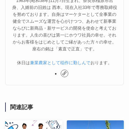
1963年(昭和38年)11月7日生まれ、奈良県橿原市出
身、入婿前の旧姓は 西本。現在入社33年で専務取締役
を努めております。自身はマーケターとして全事業の
健全でスムーズな運営を心がけつつ、あわせて新事業
ならびに新商品・新サービスの開発を使命と考えてお
ります。人生の喜びは第一にホウワ社員の幸せ。それ
からお客様をはじめとしてご縁があった方々の幸せ。
座右の銘は「素直で正直」です。
休日は
兼業農家として稲作に勤しんで
おります。
関連記事