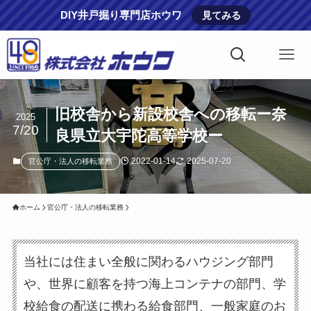
DIY井戸掘り専門店ホウワ
見てみる
旧校舎から新設校舎への移転ー奈
2025
7/20
良県立大宇陀高等学校ー
2022-01-14
2025-07-20
官公庁・法人の移転業務
ホーム
官公庁・法人の移転業務
当社には住まい全般に関わるハウジング部門
や、世界に顧客を持つ海上コンテナの部門、学
校給食の配送に携わる給食部門、一般家庭のお