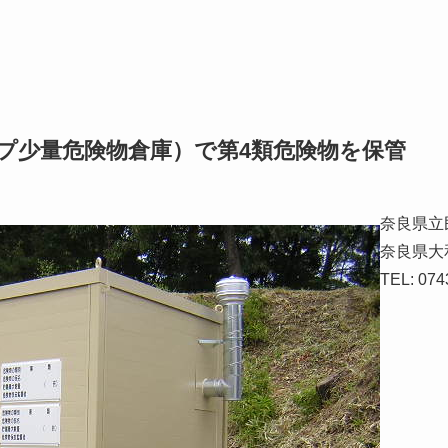
タイプ少量危険物倉庫）で第4類危険物を保管
奈良県立
奈良県大
TEL: 074