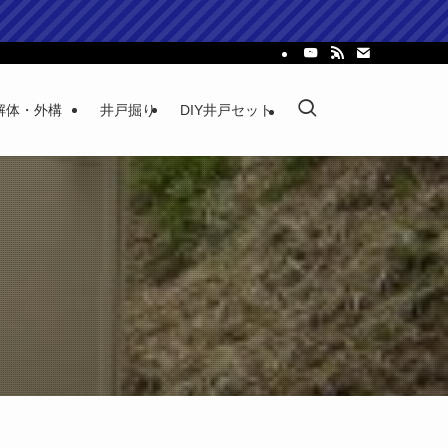
解体・外構
井戸掘り
DIY井戸セット