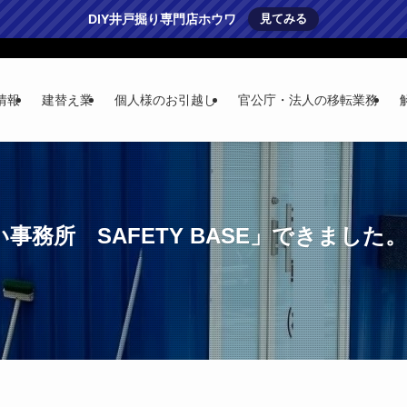
DIY井戸掘り専門店ホウワ
見てみる
情報
建替え業
個人様のお引越し
官公庁・法人の移転業務
務所 SAFETY BASE」できました