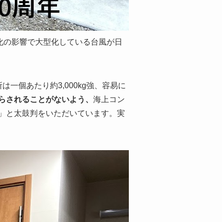
化の影響で大型化している台風が日
所は一個あたり約
3,000kg
強、容易に
らされることがないよう、
海上コン
」と太鼓判をいただいています。実