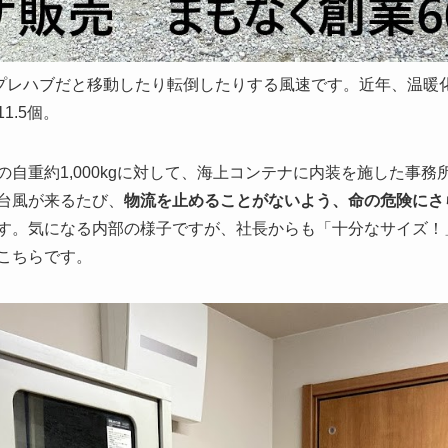
プレハブだと移動したり転倒したりする風速です。近年、温暖
11.5
個。
の自重約
1,000kg
に対して、海上コンテナに内装を施した事務
台風が来るたび、
物流を止めることがないよう、命の危険にさ
す。気になる内部の様子ですが、社長からも「十分なサイズ！
こちらです。