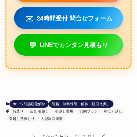
✉️
24時間受付 問合せフォーム
💬
LINEでカンタン見積もり
ホウワ引越建物解体
引越・無料保管・解体（建替え業）
荷造り
奈良 引越し
引越し費用
節約プラン
格安引越し
引越し見積もり
大型家具運搬
よかったらシェアしてね！