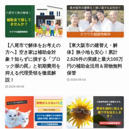
【八尾市で解体をお考えの
【東大阪市の建替え・解
方へ】空き家は補助金対
体】狭小地も安心！累計
象？知らずに損する「ブロ
2,626件の実績と最大100万
ック塀の罠」と初期費用を
円の補助金活用＆荷物無料
抑える代理受領を徹底解
保管
説！
2026-08-03
2026-08-06