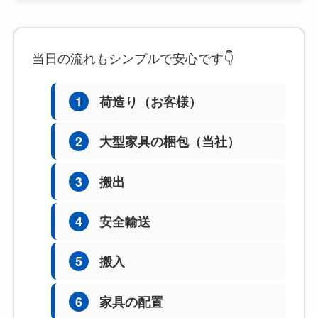
当日の流れもシンプルで安心です👇
1
荷造り（お客様）
2
大型家具の梱包（当社）
3
搬出
4
安全輸送
5
搬入
6
家具の配置