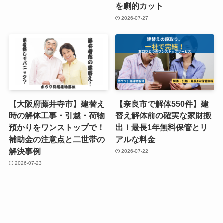
を劇的カット
2026-07-27
【大阪府藤井寺市】建替え
【奈良市で解体550件】建
時の解体工事・引越・荷物
替え解体前の確実な家財搬
預かりをワンストップで！
出！最長1年無料保管とリ
補助金の注意点と二世帯の
アルな料金
解決事例
2026-07-22
2026-07-23