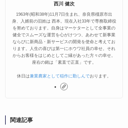
西川 健次
1963年(昭和38年)11月7日生まれ、奈良県橿原市出
身、入婿前の旧姓は 西本。現在入社33年で専務取締役
を努めております。自身はマーケターとして全事業の
健全でスムーズな運営を心がけつつ、あわせて新事業
ならびに新商品・新サービスの開発を使命と考えてお
ります。人生の喜びは第一にホウワ社員の幸せ。それ
からお客様をはじめとしてご縁があった方々の幸せ。
座右の銘は「素直で正直」です。
休日は
兼業農家として稲作に勤しんで
おります。
関連記事