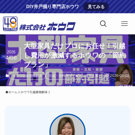
DIY井戸掘り専門店ホウワ
見てみる
大型家具だけプロにお任せ！引越
2026
し費用が激減するホウワの「節約
4/08
プラン」
2026-04-08
ホウワ引越建物解体
引越・無料保管・解体（建替え業）
ホーム
ホウワ引越建物解体