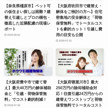
【奈良県橿原市】ペット可
【大阪府吹田市で建替え・
の仮住まい探しは困難？建
解体をご検討の方へ】住宅
替え引越しとプロの梱包・
密集地の安全解体と「荷物
徹底した近隣配慮の現場レ
保管無料」でトータルコス
ポート
トを劇的カット！引越し費
用の目安も公開
2026-08-02
2026-07-31
【大阪府豊中市で建て替
【大阪府寝屋川市】最大
え】最大40万円の解体補助
250万円の除却補助金対
金と「引越・荷物保管無
応！往復引越24万円からの
料」でコスト劇的削減！
建替えワンストップと荷物
保管無料でトータルコスト
2026-07-28