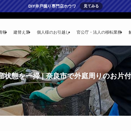
DIY井戸掘り専門店ホウワ
見てみる
情報
建替え業
個人様のお引越し
官公庁・法人の移転業務
状態を一掃 | 奈良市で外庭周りのお片