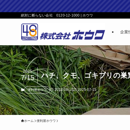
絶対に断らない会社 0120-12-1000 | ホウワ
企業
2025
ハチ、クモ、ゴキブリの巣窟
7/15
2021-08-10
2025-07-15
便利屋ホウワ
ホーム
便利屋ホウワ