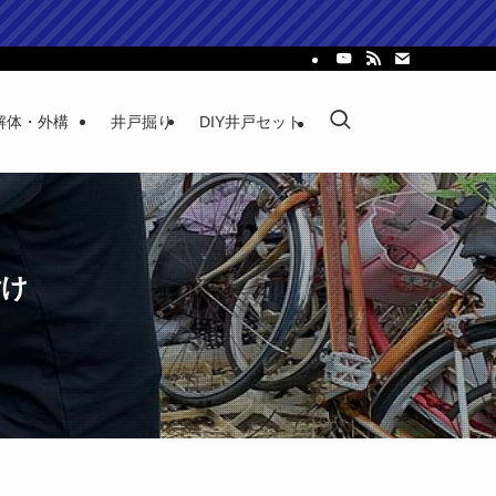
解体・外構
井戸掘り
DIY井戸セット
付け