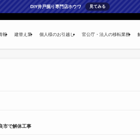
DIY井戸掘り専門店ホウワ
見てみる
情報
建替え業
個人様のお引越し
官公庁・法人の移転業務
奈良市で解体工事