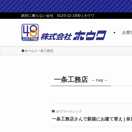
絶対に断らない会社 0120-12-1000 | ホウワ
企業
ホーム
一条工務店
一条工務店
– tag –
ホウワハウジング
一条工務店さんで新築にお建て替え | 