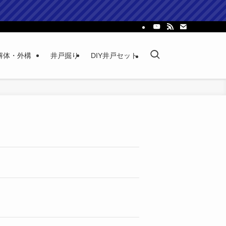
解体・外構
井戸掘り
DIY井戸セット