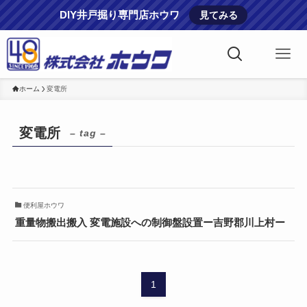
DIY井戸掘り専門店ホウワ
見てみる
ホーム
変電所
変電所
– tag –
便利屋ホウワ
重量物搬出搬入 変電施設への制御盤設置ー吉野郡川上村ー
1