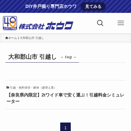
DIY井戸掘り専門店ホウワ
見てみる
ホーム
大和郡山市 引越し
大和郡山市 引越し
– tag –
引越・無料保管・解体（建替え業）
【奈良県内限定】2tワイド車で安く運ぶ！引越料金シミュレ
ーター
1